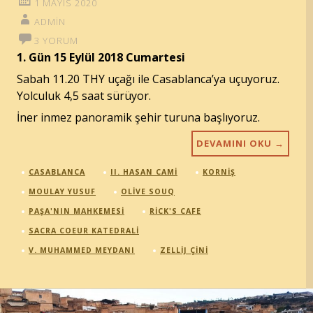
1 MAYIS 2020
ADMIN
3 YORUM
1. Gün 15 Eylül 2018 Cumartesi
Sabah 11.20 THY uçağı ile Casablanca’ya uçuyoruz.
Yolculuk 4,5 saat sürüyor.
İner inmez panoramik şehir turuna başlıyoruz.
DEVAMINI OKU
→
CASABLANCA
II. HASAN CAMI
KORNIŞ
MOULAY YUSUF
OLIVE SOUQ
PAŞA'NIN MAHKEMESI
RICK'S CAFE
SACRA COEUR KATEDRALI
V. MUHAMMED MEYDANI
ZELLIJ ÇINI