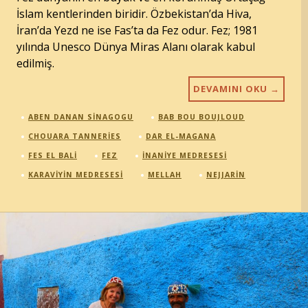
İslam kentlerinden biridir. Özbekistan’da Hiva,
İran’da Yezd ne ise Fas’ta da Fez odur. Fez; 1981
yılında Unesco Dünya Miras Alanı olarak kabul
edilmiş.
DEVAMINI OKU
→
ABEN DANAN SINAGOGU
BAB BOU BOUJLOUD
CHOUARA TANNERIES
DAR EL-MAGANA
FES EL BALI
FEZ
INANIYE MEDRESESI
KARAVIYIN MEDRESESI
MELLAH
NEJJARIN