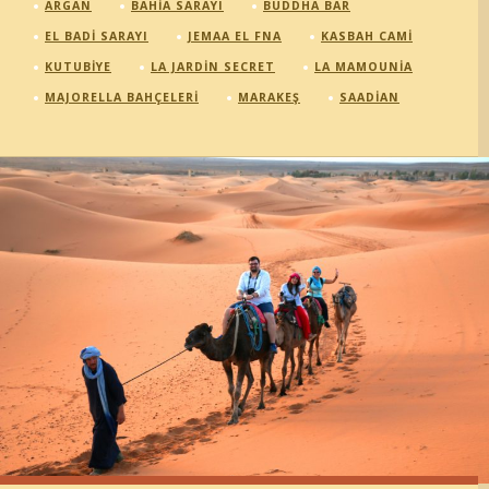
ARGAN
BAHIA SARAYI
BUDDHA BAR
EL BADI SARAYI
JEMAA EL FNA
KASBAH CAMI
KUTUBIYE
LA JARDIN SECRET
LA MAMOUNIA
MAJORELLA BAHÇELERI
MARAKEŞ
SAADIAN