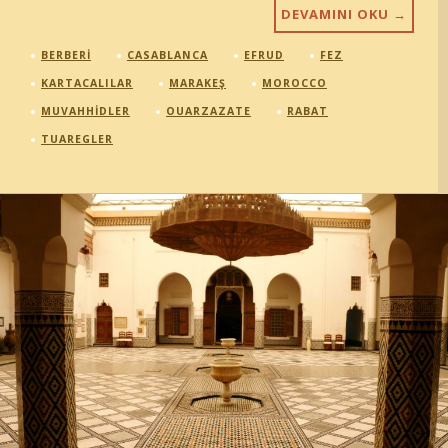
DEVAMINI OKU
→
BERBERI
CASABLANCA
EFRUD
FEZ
KARTACALILAR
MARAKEŞ
MOROCCO
MUVAHHIDLER
OUARZAZATE
RABAT
TUAREGLER