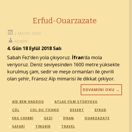
Erfud-Ouarzazate
2 MAYIS 2020
ADMIN
4. Gün 18 Eylül 2018 Salı
Sabah Fez’den yola çıkıyoruz.
İfran
‘da mola
veriyoruz. Deniz seviyesinden 1600 metre yüksekte
kurulmuş çam, sedir ve meşe ormanları ile çevrili
olan şehir, Fransız Alp mimarisi ile dikkat çekiyor.
DEVAMINI OKU
→
AID BEN HADDOU
ATLAS FILM STÜDYOSU
ÇÖL
COL DU TICHKO
DESERT
EFRUD
ERG CHEBBI
GEZI
IFRAN
OUARZAZATE
SAFARI
TINGRIR
TRAVEL