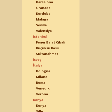
Barselona
Granada
Kordoba
Malaga
Sevilla
Valensiya
İstanbul
Fener Balat Cibali
Küçüksu Kasrı
Sultanahmet
İsveç
İtalya
Bologna
Milano
Roma
Venedik
Verona
Konya
Konya
Sille