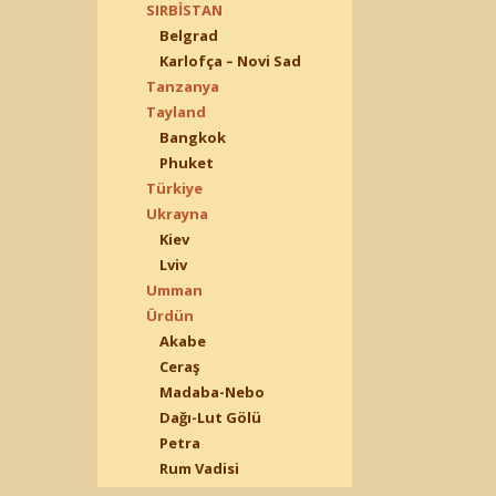
SIRBİSTAN
Belgrad
Karlofça – Novi Sad
Tanzanya
Tayland
Bangkok
Phuket
Türkiye
Ukrayna
Kiev
Lviv
Umman
Ürdün
Akabe
Ceraş
Madaba-Nebo
Dağı-Lut Gölü
Petra
Rum Vadisi