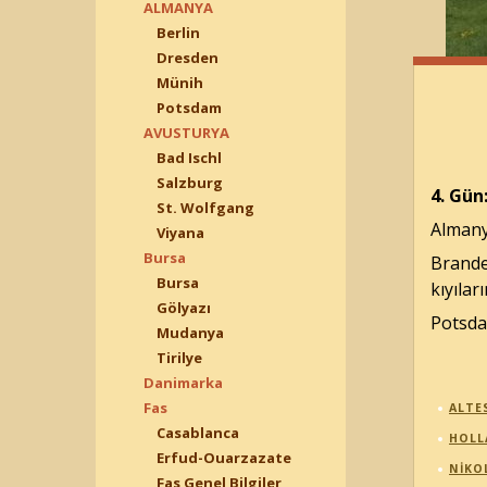
ALMANYA
Berlin
Dresden
Münih
Potsdam
AVUSTURYA
Bad Ischl
Salzburg
4. Gün
St. Wolfgang
Almany
Viyana
Bursa
Brande
Bursa
kıyılar
Gölyazı
Potsda
Mudanya
Tirilye
Danimarka
Fas
ALTE
Casablanca
HOLL
Erfud-Ouarzazate
NIKO
Fas Genel Bilgiler