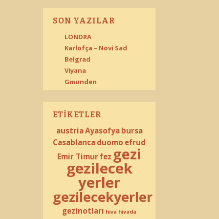
SON YAZILAR
LONDRA
Karlofça – Novi Sad
Belgrad
Viyana
Gmunden
ETIKETLER
austria
Ayasofya
bursa
Casablanca
duomo
efrud
gezi
Emir Timur
fez
gezilecek
yerler
gezilecekyerler
gezinotları
hiva
hivada