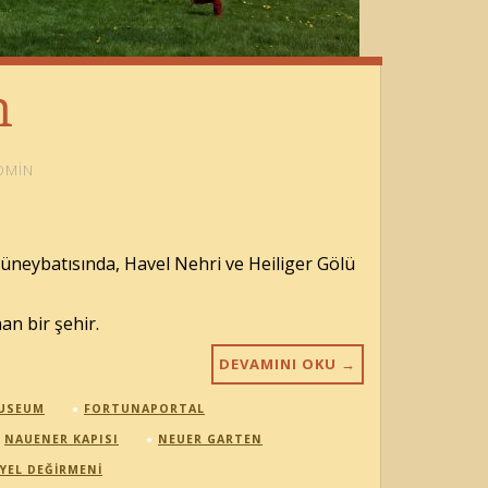
m
DMIN
üneybatısında, Havel Nehri ve Heiliger Gölü
n bir şehir.
DEVAMINI OKU
→
USEUM
FORTUNAPORTAL
NAUENER KAPISI
NEUER GARTEN
 YEL DEĞIRMENI