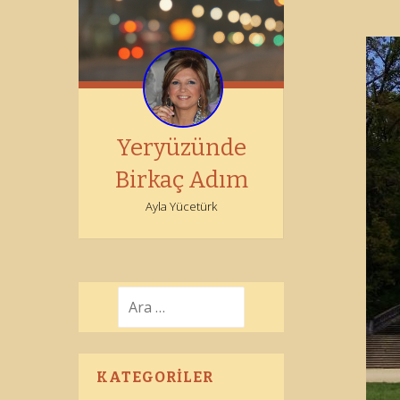
Yeryüzünde
Birkaç Adım
Ayla Yücetürk
Arama:
KATEGORILER