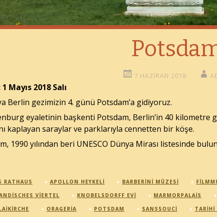
Potsda
7 HAZIRAN 2018
A
: 1 Mayıs 2018 Salı
a Berlin gezimizin 4. günü Potsdam’a gidiyoruz.
nburg eyaletinin başkenti Potsdam, Berlin’in 40 kilometre g
ını kaplayan saraylar ve parklarıyla cennetten bir köşe.
m, 1990 yılından beri UNESCO Dünya Mirası listesinde buluna
S RATHAUS
APOLLON HEYKELI
BARBERINI MÜZESI
FILMM
ANDISCHES VIERTEL
KNOBELSDORFF EVI
MARMORPALAIS
LAIKIRCHE
ORAGERIA
POTSDAM
SANSSOUCI
TARIHI