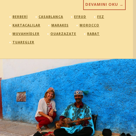
DEVAMINI OKU
→
BERBERI
CASABLANCA
EFRUD
FEZ
KARTACALILAR
MARAKEŞ
MOROCCO
MUVAHHIDLER
OUARZAZATE
RABAT
TUAREGLER