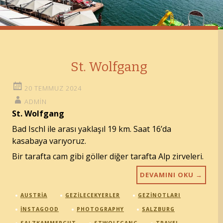
St. Wolfgang
20 TEMMUZ 2024
ADMIN
St. Wolfgang
Bad Ischl ile arası yaklaşıl 19 km. Saat 16’da
kasabaya varıyoruz.
Bir tarafta cam gibi göller diğer tarafta Alp zirveleri.
DEVAMINI OKU
→
AUSTRIA
GEZILECEKYERLER
GEZINOTLARI
INSTAGOOD
PHOTOGRAPHY
SALZBURG
SALZKAMMERGUT
STWOLFGANG
TRAVEL